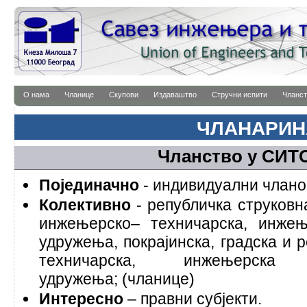
О нама
Чланице
Скупови
Издаваштво
Стручни испити
Чланст
ЧЛАНАРИН
Чланство у СИТС-
Појединачно
- индивидуални члано
Колективно
- републичка струков
инжењерско– техничарска, инжењ
удружења, покрајинска, градска и 
техничарска, инжењерска
удружења; (чланице)
Интересно
– правни субјекти.