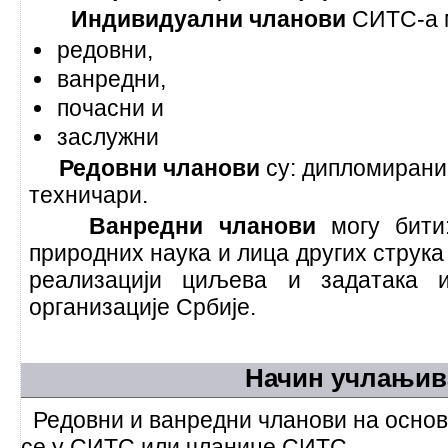
Индивидуални чланови
СИТС-а м
редовни,
ванредни,
почасни и
заслужни
Редовни чланови
су: дипломиран
техничари.
Ванредни чланови
могу бити
природних наука и лица других струка 
реализацији циљева и задатака и
организације Србије.
Начин учлањи
Редовни и ванредни чланови на осно
се у СИТС или чланице СИТС.