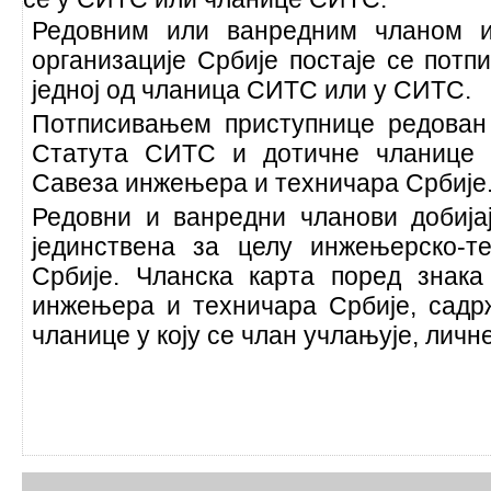
Редовним или ванредним чланом и
организације Србије постаје се пот
једној од чланица СИТС или у СИТС.
Потписивањем приступнице редован
Статута СИТС и дотичне чланице 
Савеза инжењера и техничара Србије
Редовни и ванредни чланови добијај
јединствена за целу инжењерско-те
Србије. Чланска карта поред знак
инжењера и техничара Србије, сад
чланице у коју се члан учлањује, личн