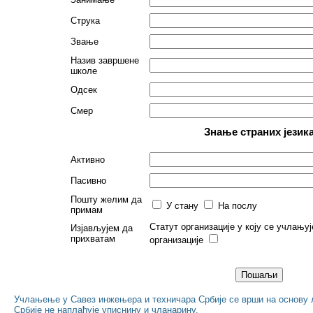
Струка
Звање
Назив завршене
школе
Одсек
Смер
Знање страних језик
Активно
Пасивно
Пошту желим да
У стану
На послу
примам
Статут организације у коју се учлању
Изјављујем да
прихватам
организације
Учлањење у Савез инжењера и техничара Србије се врши на основу
Србије не наплаћује уписнину и чланарину.