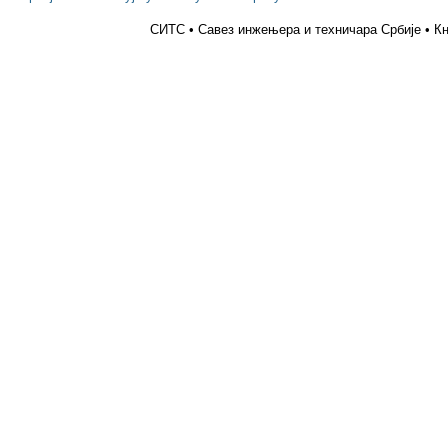
СИТС • Савез инжењера и техничара Србије • Кн