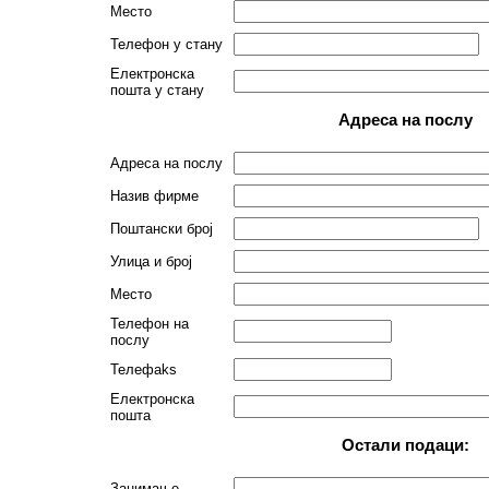
Место
Телефон у стану
Електронска
пошта у стану
Адреса на послу
Адреса на послу
Назив фирме
Поштански број
Улица и број
Место
Телефон на
послу
Телефаks
Електронска
пошта
Остали подаци:
Занимање