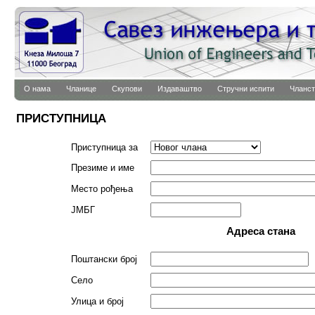
О нама
Чланице
Скупови
Издаваштво
Стручни испити
Чланст
ПРИСТУПНИЦА
Приступница за
Презиме и име
Место рођења
ЈМБГ
Адреса стана
Поштански број
Село
Улица и број