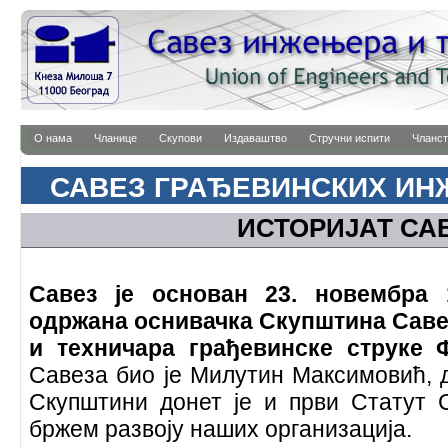
О нама
Чланице
Скупови
Издаваштво
Стручни испити
Чланст
САВЕЗ ГРАЂЕВИНСКИХ И
ИСТОРИЈАТ СА
Савез је основан 23. новембра 
одржана оснивачка Скупштина Сав
и техничара грађевинске струке
Савеза био је Милутин Максимовић, д
Скупштини донет је и први Статут С
бржем развоју наших организација.