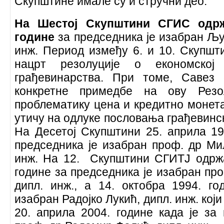
Скупштине имале су и стручни део.
На Шестој Скупштини СГИС одрж
године
за председника је изабран Љ
инж. Период између 6. и 10. Скупшт
нацрт резолуције о економској
грађевинарства. При томе, Савез
конкретне примедбе на ову Резол
проблематику цена и кредитно монета
утичу на одлуке пословања грађевинск
На Десетој Скупштини 25. априла 19
председника је изабран проф. др Ми
инж. На 12. Скупштини СГИТЈ одрж
године за председника је изабран пр
дипл. инж., а 14. октобра 1994. го
изабран Радојко Лукић, дипл. инж. који 
20. априла 2004. године када је за