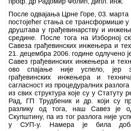
проф. др Радомир Фолић, дипл. инж.
После одвајања Црне Горе, 03. марта 
постојећег стања се трансформише у
друштава у грађевинарству и инжењ
средине. После тога на Изборној с
Савеза грађевинских инжењера и тех
21. децембра 2006. године одлучено ј
Савез грађевинских инжењера и техн
ово спајање није успело, јер 
грађевинских инжењера и технич
сагласност из процедуралних разлога 
из свих структура које су у Статуту р
Рад, ГП Трудбеник и др. који су пр
разлику од тога, наш Савез је о
Скупштину, па из тог разлога није ус
у СУП-у. Намера је била добр