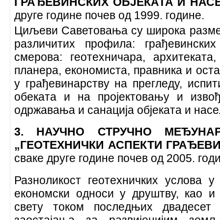
ГРАЂЕВИНСКИХ ОБЈЕКАТА И НАС
друге године почев од 1999. године.
Циљеви Саветовања су широка разме
различитих профила: грађевински
смерова: геотехничара, архитеката,
планера, економиста, правника и оста
у грађевинарству на прегледу, испи
обеката и на пројектовању и изво
одржавања и санација објеката и нас
3. НАУЧНО СТРУЧНО МЕЂУНА
„ГЕОТЕХНИЧКИ АСПЕКТИ ГРАЂЕВ
сваке друге године почев од 2005. год
Разноликост геотехничких услова 
економски односи у друштву, као 
свету током последњих двадесет 
заостајања за развијенијим зем