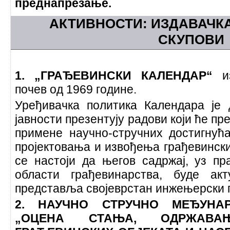
преднапрезање.
АКТИВНОСТИ: ИЗДАВАЧКА
СКУПОВИ
1. „ГРАЂЕВИНСКИ КАЛЕНДАР“
и
почев од 1969 године.
Уређивачка политика Календара је 
јавности презентују радови који ће пр
примене научно-стручних достигнућа
пројектовања и извођења грађевински
се настоји да његов садржај, уз п
области грађевинарства, буде ак
представља својеврстан инжењерски
2. НАУЧНО СТРУЧНО МЕЂУНА
„ОЦЕНА СТАЊА, ОДРЖАВ