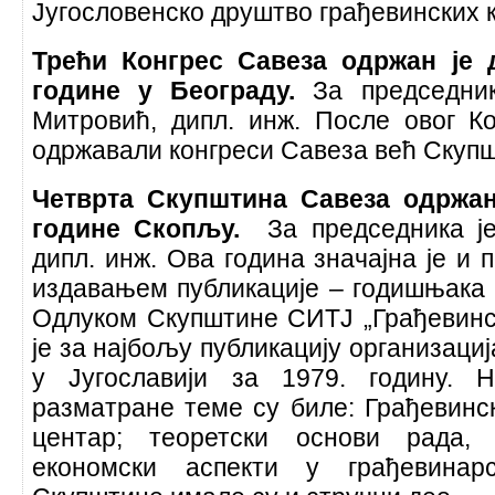
Југословенско друштво грађевинских 
Трећи Конгрес Савеза одржан је 
године у Београду.
За председни
Митровић, дипл. инж. После овог К
одржавали конгреси Савеза већ Скуп
Четврта Скупштина Савеза одржан
године Скопљу.
За председника ј
дипл. инж. Ова година значајна је и 
издавањем публикације – годишњака 
Одлуком Скупштине СИТЈ „Грађевинс
је за најбољу публикацију организаци
у Југославији за 1979. годину. 
разматране теме су биле: Грађевинс
центар; теоретски основи рада,
економски аспекти у грађевина