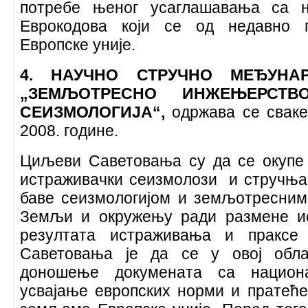
потребе њеног усаглашавања са н
Еврокодова који се од недавно
Европске уније.
4. НАУЧНО СТРУЧНО МЕЂУНА
„ЗЕМЉОТРЕСНО ИНЖЕЊЕРСТ
СЕИЗМОЛОГИЈА“,
одржава се сваке
2008. године.
Циљеви Саветовања су да се окупе
истраживачки сеизмолози и стручњац
баве сеизмологијом и земљотресни
Земљи и окружењу ради размене и
резултата истраживања и праксе
Саветовања је да се у овој обла
доношење докумената са национ
усвајање европских норми и пратеће