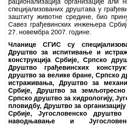
рационализација организације али н
специјализованих друштава у грађев
заштиту животне средине, био при
Савез грађевинских инжењера Србије
27. новембра 2007. године.
Чланице СГИС су специјализов
Друштво за испитивање и истра
конструкција Србије, Српско дру
Друштво грађевинских конструк
друштво за велике бране, Српско 
истраживања, Друштво за механ
Србије, Друштво за земљотресно
Српско друштво за хидрологију, Ју
пловидбу, Друштво за организацију
Србије, Југословенско друштв
наводњавање и Југослове