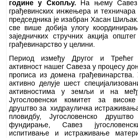
године у Скопљу.
На њему Савез
грађевинских инжењера и техничара 
председника је изабран Хасан Шиљак
све више добија улогу координирањ
заједничких стручних акција општег
грађевинарство у целини.
Период између Другог и Трећег 
активност нашег Савеза у процесу до
прописа из домена грађевинарства.
активно делује шест специјализова
активностима у земљи и на међу
Југословенски комитет за високе
друштво за хидрауличка истраживања
пловидбу, Југословенско друшт
фундирање, Савез југословенс
испитивање и истраживање матери