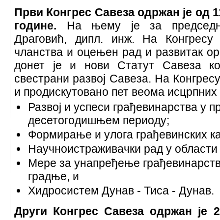
Први Конгрес Савеза одржан је од 1
године.
На њему је за председн
Драговић, дипл. инж. На Конгресу
чланства и оцењен рад и развитак орг
донет је и нови Статут Савеза к
свестрани развој Савеза. На Конгресу
и продискутовано пет веома исцрпних
Развој и успеси грађевинарства у п
десетогодишњем периоду;
Формирање и улога грађевинских ка
Научноистраживачки рад у области
Мере за унапређење грађевинарств
градње, и
Хидросистем Дунав - Тиса - Дунав.
Други Конгрес Савеза одржан је 