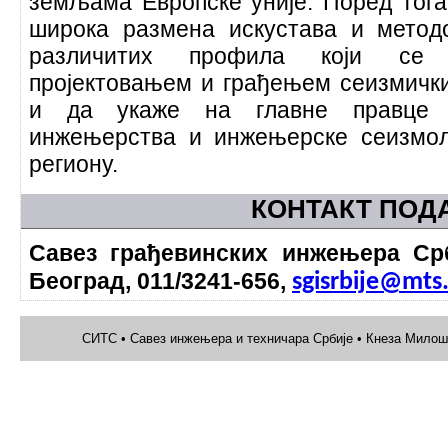
земљама Европске уније. Поред тога
широка размена искустава и метод
различитих профила који се 
пројектовањем и грађењем сеизмички
и да укаже на главне правце р
инжењерства и инжењерске сеизмол
региону.
КОНТАКТ ПОД
Савез грађевинских инжењера Срб
Београд, 011/3241-656,
sgisrbije
@mts.
СИТС • Савез инжењера и техничара Србије • Кнеза Милоша 