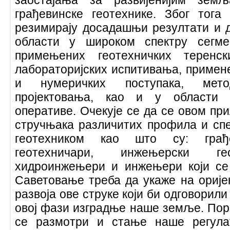
грађевинске геотехнике. Због тога
резимирају досадашњи резултати и д
области у широком спектру сегм
примењених геотехничких теренск
лабораторијских испитивања, примен
и нумеричких поступака, мето
пројектовања, као и у области п
оперативе. Очекује се да се овом пр
стручњака различитих профила и спе
геотехником као што су: грађ
геотехничари, инжењерски гео
хидроинжењери и инжењери који се
Саветовање треба да укаже на орије
развоја ове струке који би одговорил
овој фази изградње наше земље. Поред
се размотри и стање наше регула