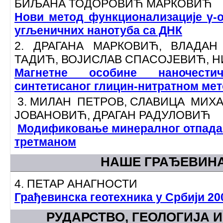
БИЉАНА ТОДОРОВИЋ МАРКОВИЋ
Нови метод функционализације γ-о
угљеничних нанотуба са ДНК
2. ДРАГАНА МАРКОВИЋ, ВЛАДАН
ТАДИЋ, ВОЈИСЛАВ СПАСОЈЕВИЋ, 
Магнетне особине наночестич
синтетисаног глицин-нитратном ме
3. МИЛАН ПЕТРОВ, СЛАВИЦА МИХ
ЈОВАНОВИЋ, ДРАГАН РАДУЛОВИЋ
Модификовање минералног отпада 
третманом
НАШЕ ГРАЂЕВИН
4. ПЕТАР АНАГНОСТИ
Грађевинска геотехника у Србији 200
РУДАРСТВО, ГЕОЛОГИЈА 