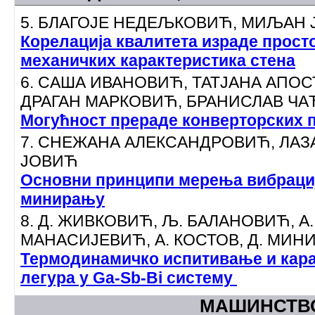
5. БЛАГОЈЕ НЕДЕЉКОВИЋ, МИЉАН
Корелација квалитета израде просто
механичких карактеристика стена
6. САША ИВАНОВИЋ, ТАТЈАНА АПО
ДРАГАН МАРКОВИЋ, БРАНИСЛАВ Ч
Могућност прераде конверторских 
7. СНЕЖАНА АЛЕКСАНДРОВИЋ, ЛАЗ
ЈОВИЋ
Основни принципи мерења вибрација
минирању
8. Д. ЖИВКОВИЋ, Љ. БАЛАНОВИЋ, А.
МАНАСИЈЕВИЋ, А. КОСТОВ, Д. МИНИ
Термодинамичко испитивање и кара
легура у Ga-Sb-Bi систему
МАШИНСТВ