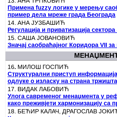
13. АНА ТРПКОВИЋ
Примена fuzzy логике у мерењу сао
пример дела мреже града Београда
14. АНА ЈУЗБАШИЋ
Регулација и приватизација сектор
15. САША ЈОВАНОВИЋ
Значај саобраћајног Коридора VII з
MEНАЏМЕН
16
.
МИЛОШ ГОСПИЋ
Структурални приступ информациј
одлуке о изласку на страна тржишт
17. ВИДАК ЛАБОВИЋ
Улога савременог менаџмента у ре
како преживјети хармонизацију са 
18. БЕЋИР КАЛАЧ, ДРАГОСЛАВ ЈОКИ