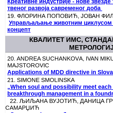
Креативне индустрије - нове звезде
твеног развоја савременог доба
19. ФЛОРИНА ПОПОВИЋ, ЈОВАН Ф
Управљаљање животним циклусом п
концепт
КВАЛИТЕТ ИМС, СТАНДА
МЕТРОЛОГИ
20. ANDREA SUCHANKOVА, IVAN MIK
MAJSTOROVIC
Applications of MDD directive in Slova
21. SIMONE SMOLINSKA
„When soul and possibility meet each 
breakthrough management in a foundr
22. ЉИЉАНА ВУЈОТИЋ, ДАНИЦА ГР
САМАРЏИЋ