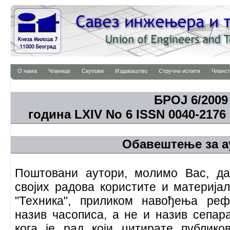
О нама
Чланице
Скупови
Издаваштво
Стручни испити
Чланст
БРОЈ 6/2009
година LXIV No 6 ISSN 0040-2176 
Обавештење за а
Поштовани аутори, молимо Вас, да
својих радова користите и материја
"Техника", приликом навођења ре
назив часописа, а не и назив сепар
кога је рад који цитирате публико