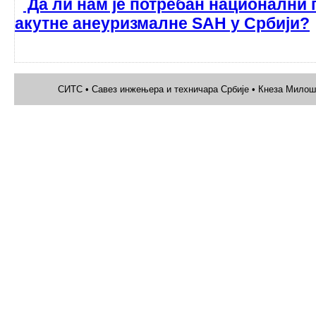
Да ли нам је потребан национални
акутне анеуризмалне SAH у Србији?
СИТС • Савез инжењера и техничара Србије • Кнеза Милоша 