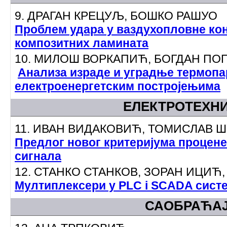
9. ДРАГАН КРЕЦУЉ, БОШКО РАШУО
Проблем удара у ваздухопловне кон
композитних ламината
10. МИЛОШ ВОРКАПИЋ, БОГДАН ПО
Анализа израде и уградње термопа
електроенергетским постројењима
ЕЛЕКТРОТЕХН
11. ИВАН ВИДАКОВИЋ, ТОМИСЛАВ 
Предлог новог критеријума процен
сигнала
12. СТАНКО СТАНКОВ, ЗОРАН ИЦИЋ
Мултиплексери у PLC i SCADA сист
САОБРАЋА