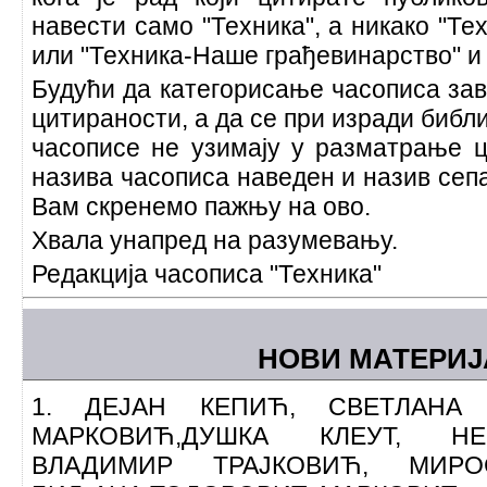
навести само "Техника", а никако "Те
или "Техника-Наше грађевинарство" и
Будући да категорисање часописа зав
цитираности, а да се при изради библ
часописе не узимају у разматрање ц
назива часописа наведен и назив сеп
Вам скренемо пажњу на ово.
Хвала унапред на разумевању.
Редакција часописа "Техника"
НОВИ МАТЕРИ
1.
ДЕЈАН КЕПИЋ, СВЕТЛАНА 
МАРКОВИЋ,ДУШКА КЛЕУТ, Н
ВЛАДИМИР ТРАЈКОВИЋ, МИРО