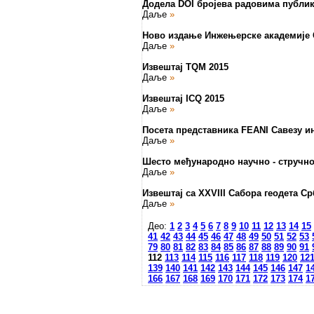
Додела DOI бројева радовима публик
Даље
»
Ново издање Инжењерске академије 
Даље
»
Извештај TQM 2015
Даље
»
Извештај ICQ 2015
Даље
»
Посета представника FEANI Савезу и
Даље
»
Шесто међународно научно - стручно
Даље
»
Извештај са XXVIII Сабора геодета Ср
Даље
»
Део:
1
2
3
4
5
6
7
8
9
10
11
12
13
14
15
41
42
43
44
45
46
47
48
49
50
51
52
53
79
80
81
82
83
84
85
86
87
88
89
90
91
112
113
114
115
116
117
118
119
120
12
139
140
141
142
143
144
145
146
147
1
166
167
168
169
170
171
172
173
174
1