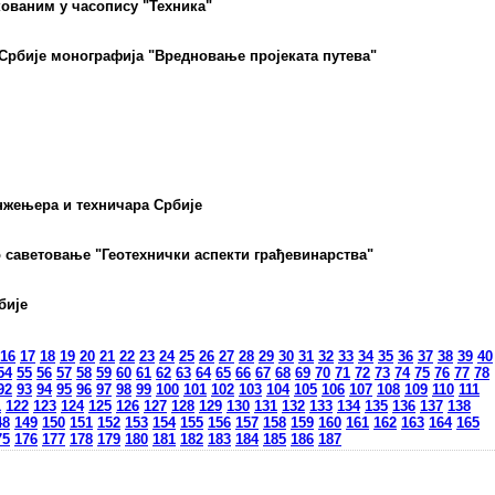
ованим у часопису "Техника"
Србије монографија "Вредновање пројеката путева"
нжењера и техничара Србије
 саветовање "Геотехнички аспекти грађевинарства"
бије
16
17
18
19
20
21
22
23
24
25
26
27
28
29
30
31
32
33
34
35
36
37
38
39
40
54
55
56
57
58
59
60
61
62
63
64
65
66
67
68
69
70
71
72
73
74
75
76
77
78
92
93
94
95
96
97
98
99
100
101
102
103
104
105
106
107
108
109
110
111
1
122
123
124
125
126
127
128
129
130
131
132
133
134
135
136
137
138
48
149
150
151
152
153
154
155
156
157
158
159
160
161
162
163
164
165
75
176
177
178
179
180
181
182
183
184
185
186
187