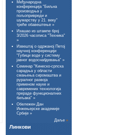
Међународна
конференција "Биљна
производња у
пољопривреди и
шумарству у 21. веку"
треће обавештење »
Изашао из штампе број
3/2026 часописа "Техника"
»
Извештај о одржаној Петој
научној конференцији
"Губици воде у систему
јавног водоснабдевања" »
Семинар "Кинеско-српска
сарадња у области
смањења сиромаштва и
руралног развоја
применом науке и
савремених технологија
прераде функционалних
биљака" »
Обележен Дан
Инжењерске академије
Србије »
Даље
»
Линкови