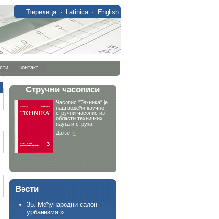
Ћирилица
·
Latinica
·
English
сти
Контакт
Вести
35. Међународни салон
урбанизма »