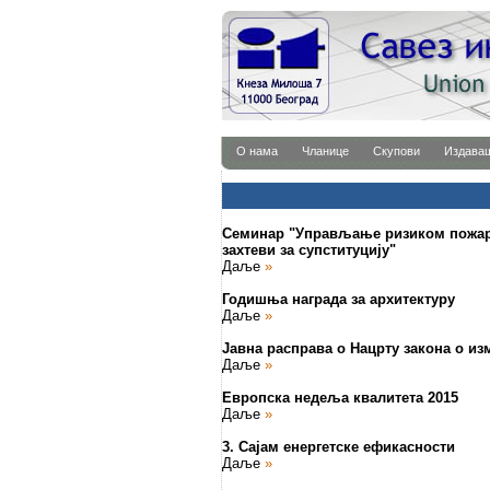
О нама
Чланице
Скупови
Издава
Семинар "Управљање ризиком пожара
захтеви за супституцију"
Даље
»
Годишња награда за архитектуру
Даље
»
Јавна расправа о Нацрту закона о 
Даље
»
Европска недеља квалитета 2015
Даље
»
3. Сајам енергетске ефикасности
Даље
»