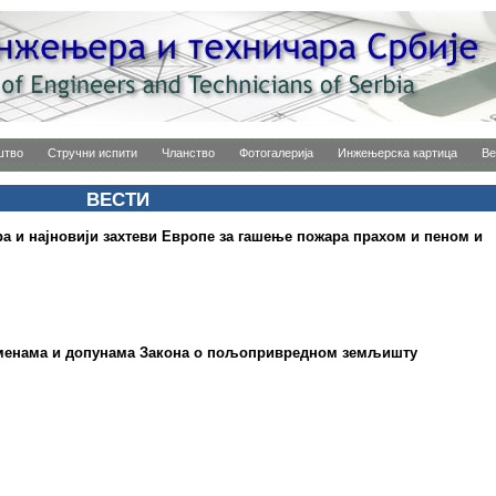
штво
Стручни испити
Чланство
Фотогалерија
Инжењерска картица
Ве
ВЕСТИ
 и најновији захтеви Европе за гашење пожара прахом и пеном и
изменама и допунама Закона о пољопривредном земљишту