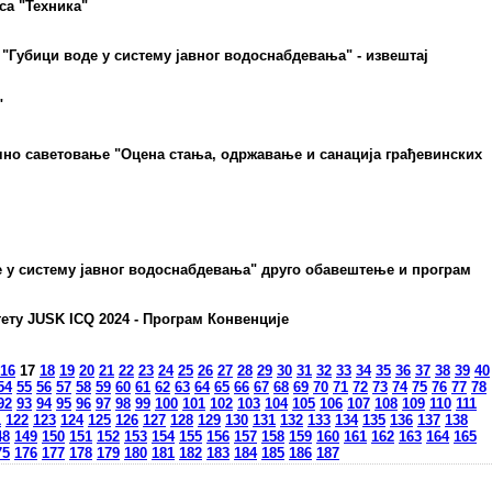
са "Техника"
"Губици воде у систему јавног водоснабдевања" - извештај
"
но саветовање "Оцена стања, одржавање и санација грађевинских
е у систему јавног водоснабдевања" друго обавештење и програм
ету JUSK ICQ 2024 - Програм Конвенције
16
17
18
19
20
21
22
23
24
25
26
27
28
29
30
31
32
33
34
35
36
37
38
39
40
54
55
56
57
58
59
60
61
62
63
64
65
66
67
68
69
70
71
72
73
74
75
76
77
78
92
93
94
95
96
97
98
99
100
101
102
103
104
105
106
107
108
109
110
111
1
122
123
124
125
126
127
128
129
130
131
132
133
134
135
136
137
138
48
149
150
151
152
153
154
155
156
157
158
159
160
161
162
163
164
165
75
176
177
178
179
180
181
182
183
184
185
186
187