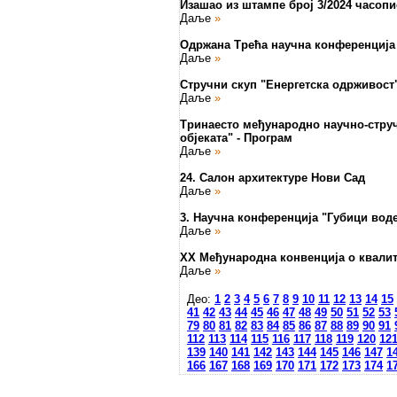
Изашао из штампе број 3/2024 часопи
Даље
»
Одржана Трећа научна конференција 
Даље
»
Стручни скуп "Енергетска одрживост
Даље
»
Тринаесто међународно научно-струч
објеката" - Програм
Даље
»
24. Салон архитектуре Нови Сад
Даље
»
3. Научна конференција "Губици вод
Даље
»
XX Међународна конвенција о квалит
Даље
»
Део:
1
2
3
4
5
6
7
8
9
10
11
12
13
14
15
41
42
43
44
45
46
47
48
49
50
51
52
53
79
80
81
82
83
84
85
86
87
88
89
90
91
112
113
114
115
116
117
118
119
120
12
139
140
141
142
143
144
145
146
147
1
166
167
168
169
170
171
172
173
174
1