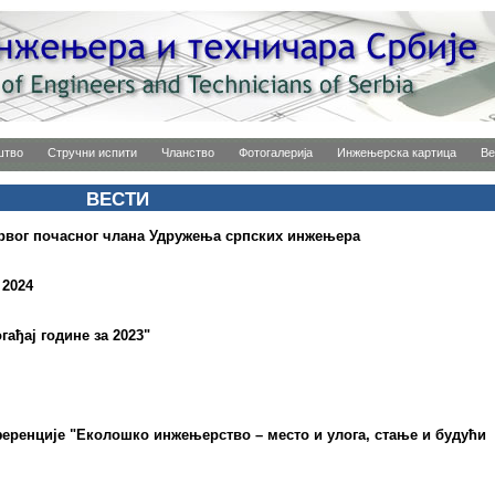
штво
Стручни испити
Чланство
Фотогалерија
Инжењерска картица
Ве
ВЕСТИ
 првог почасног члана Удружења српских инжењера
 2024
ађај године за 2023"
еренције "Еколошко инжењерство – место и улога, стање и будући