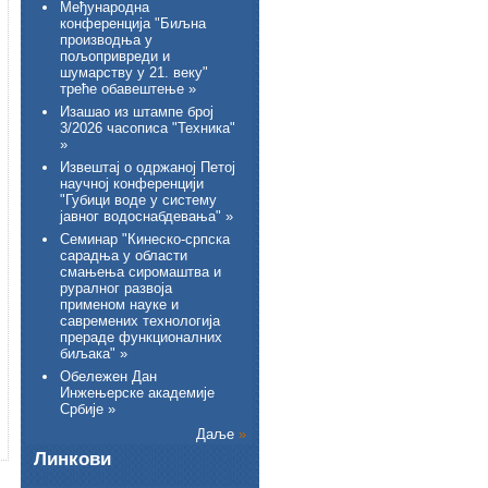
Међународна
конференција "Биљна
производња у
пољопривреди и
шумарству у 21. веку"
треће обавештење »
Изашао из штампе број
3/2026 часописа "Техника"
»
Извештај о одржаној Петој
научној конференцији
"Губици воде у систему
јавног водоснабдевања" »
Семинар "Кинеско-српска
сарадња у области
смањења сиромаштва и
руралног развоја
применом науке и
савремених технологија
прераде функционалних
биљака" »
Обележен Дан
Инжењерске академије
Србије »
Даље
»
Линкови