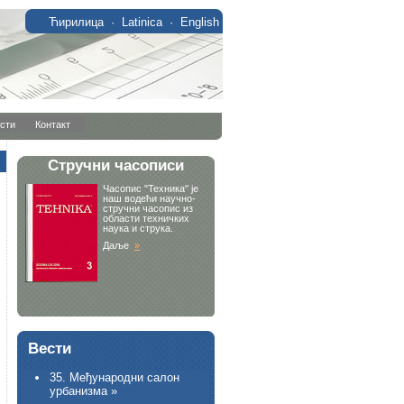
Ћирилица
·
Latinica
·
English
сти
Контакт
Вести
35. Међународни салон
урбанизма »