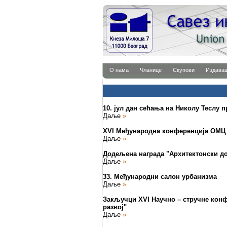
О нама
Чланице
Скупови
Издава
10. јул дан сећања на Николу Теслу
Даље
»
XVI Међународна конференција ОМЦ
Даље
»
Додељена награда "Архитектонски дог
Даље
»
33. Међународни салон урбанизма
Даље
»
Закључци XVI Научно – стручне конф
развој"
Даље
»