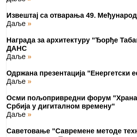
Извештај са отварања 49. Међународ
Даље
»
Награда за архитектуру "Ђорђе Табак
ДАНС
Даље
»
Одржана презентација "Енергетски 
Даље
»
Осми пољопривредни форум "Храна 
Србија у дигиталном времену"
Даље
»
Саветовање "Савремене методе техн