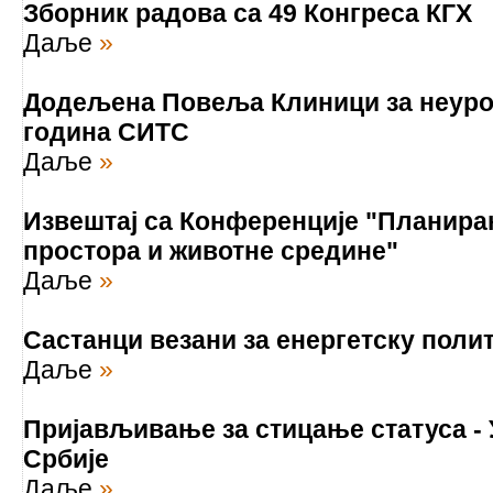
Зборник радова са 49 Конгреса КГХ
Даље
»
Додељена Повеља Клиници за неуро
година СИТС
Даље
»
Извештај са Конференције "Планирањ
простора и животне средине"
Даље
»
Састанци везани за енергетску полит
Даље
»
Пријављивање за стицање статуса -
Србије
Даље
»