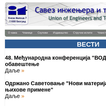
О нама
Чланице
Скупови
Издаваштво
Стручни испити
Чланст
ВЕСТИ
48. Међународна конференција "ВОДА
обавештење
Даље
»
Одржано Саветовање "Нови материј
њихове примене"
Даље
»