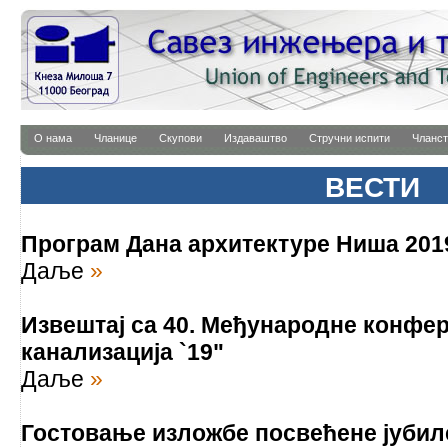
О нама
Чланице
Скупови
Издаваштво
Стручни испити
Чланст
ВЕСТИ
Програм Дана архитектуре Ниша 201
Даље
»
Извештај са 40. Међународне конфе
канализација `19"
Даље
»
Гостовање изложбе посвећене јубил