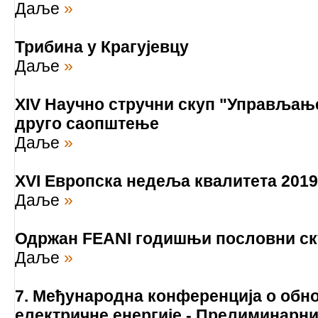
Даље
»
Трибина у Крагујевцу
Даље
»
XIV Научно стручни скуп "Управљање
друго саопштење
Даље
»
XVI Европска недеља квалитета 2019
Даље
»
Одржан FEANI годишњи пословни ску
Даље
»
7. Међународна конференција о об
електричне енергије - Прелиминарн