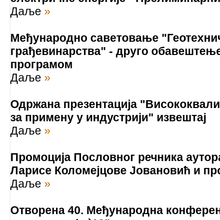
Даље
»
Међународно саветовање "Геотехни
грађевинарства" - друго обавештењ
програмом
Даље
»
Одржана презентација "Висококвали
за примену у индустрији" извештај
Даље
»
Промоција Пословног речника аутор
Ларисе Коломејцове Јовановић и пр
Даље
»
Отворена 40. Међународна конферен