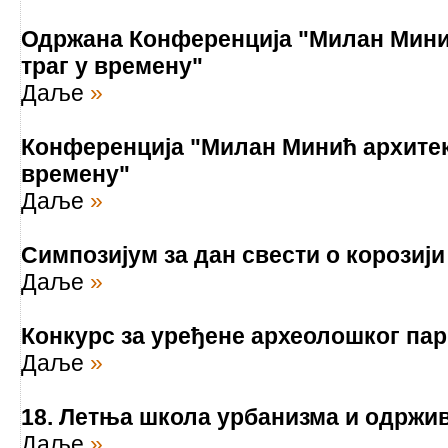
Одржана Конференција "Милан Минић
траг у времену"
Даље
»
Конференција "Милан Минић архитект
времену"
Даље
»
Симпозијум за дан свести о корозији
Даље
»
Конкурс за уређене археолошког пар
Даље
»
18. Летња школа урбанизма и одржив
Даље
»