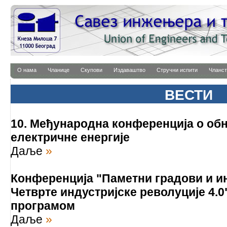
О нама
Чланице
Скупови
Издаваштво
Стручни испити
Чланст
ВЕСТИ
10. Међународна конференција о о
електричне енергије
Даље
»
Конференција "Паметни градови и ин
Четврте индустријске револуције 4.0
програмом
Даље
»