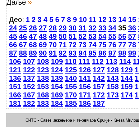
Даље
»
Део:
1
2
3
4
5
6
7
8
9
10
11
12
13
14
15
24
25
26
27
28
29
30
31
32
33
34
35
36
45
46
47
48
49
50
51
52
53
54
55
56
57
66
67
68
69
70
71
72
73
74
75
76
77
78
87
88
89
90
91
92
93
94
95
96
97
98
99
106
107
108
109
110
111
112
113
114
1
121
122
123
124
125
126
127
128
129
1
136
137
138
139
140
141
142
143
144
1
151
152
153
154
155
156
157
158
159
1
166
167
168
169
170
171
172
173
174
1
181
182
183
184
185
186
187
СИТС • Савез инжењера и техничара Србије • Кнеза Милоша 