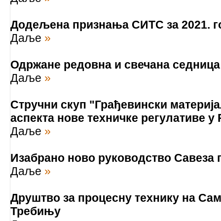
Додељена признања СИТС за 2021. г
Даље
»
Одржане редовна и свечана седниц
Даље
»
Стручни скуп "Грађевински материја
аспекта нове техничке регулативе у
Даље
»
Изабрано ново руководство Савеза 
Даље
»
Друштво за процесну технику на Сам
Требињу