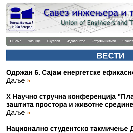
О нама
Чланице
Скупови
Издаваштво
Стручни испити
Чланст
ВЕСТИ
Одржан 6. Сајам енергетске ефикас
Даље
»
X Научно стручна конференција "Пл
заштита простора и животне средине
Даље
»
Национално студентско такмичење Д