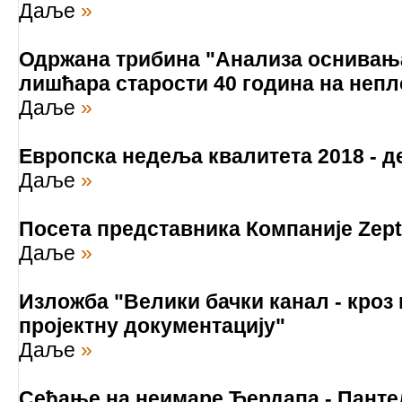
Даље
»
Одржана трибина "Анализа оснивања
лишћара старости 40 година на не
Даље
»
Европска недеља квалитета 2018 - 
Даље
»
Посета представника Компаније Zept
Даље
»
Изложба "Велики бачки канал - кроз 
пројектну документацију"
Даље
»
Сећање на неимаре Ђердапа - Панте