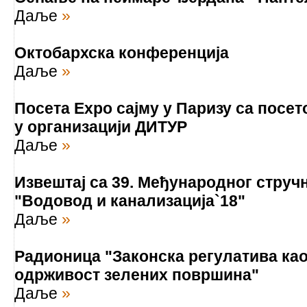
Даље
»
Oктобархска конференција
Даље
»
Посета Expo сајму у Паризу са посе
у организацији ДИТУР
Даље
»
Извештај са 39. Међународног струч
"Водовод и канализација`18"
Даље
»
Радионица "Законска регулатива као
одрживост зелених површина"
Даље
»