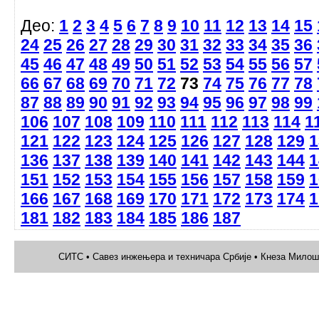
Део:
1
2
3
4
5
6
7
8
9
10
11
12
13
14
15
24
25
26
27
28
29
30
31
32
33
34
35
36
45
46
47
48
49
50
51
52
53
54
55
56
57
66
67
68
69
70
71
72
73
74
75
76
77
78
87
88
89
90
91
92
93
94
95
96
97
98
99
106
107
108
109
110
111
112
113
114
1
121
122
123
124
125
126
127
128
129
1
136
137
138
139
140
141
142
143
144
1
151
152
153
154
155
156
157
158
159
1
166
167
168
169
170
171
172
173
174
1
181
182
183
184
185
186
187
СИТС • Савез инжењера и техничара Србије • Кнеза Милоша 