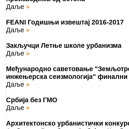
Даље
»
FEANI Годишњи извештај 2016-2017
Даље
»
Закључци Летње школе урбанизма
Даље
»
Међународно саветовање "Земљотр
инжењерска сеизмологија" финални
Даље
»
Србија без ГМО
Даље
»
Архитектонско урбанистички конкур