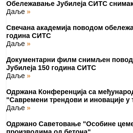
Обележавање Јубилеја СИТС снима
Даље
»
Свечана академија поводом обележа
година СИТС
Даље
»
Документарни филм снимљен пово
Јубилеја 150 година СИТС
Даље
»
Одржана Конференција са међунар
"Савремени трендови и иновације у 
Даље
»
Одржано Саветовање "Особине цеме
производима од бетона"