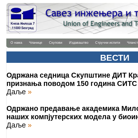
О нама
Чланице
Скупови
Издаваштво
Стручни испити
Чланст
ВЕСТИ
Одржана седница Скупштине ДИТ Кр
признања поводом 150 година СИТС
Даље
»
Одржано предавање академика Мило
наших компјутерских модела у био
Даље
»