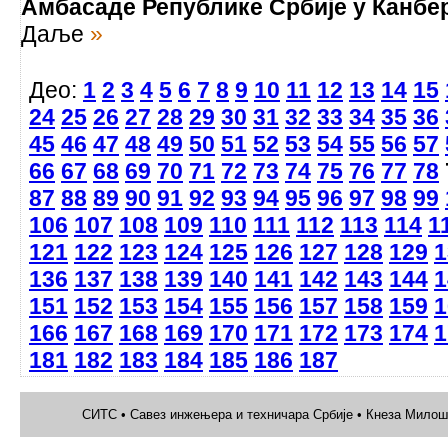
Амбасаде Републике Србије у Канбе
Даље
»
Део:
1
2
3
4
5
6
7
8
9
10
11
12
13
14
15
24
25
26
27
28
29
30
31
32
33
34
35
36
45
46
47
48
49
50
51
52
53
54
55
56
57
66
67
68
69
70
71
72
73
74
75
76
77
78
87
88
89
90
91
92
93
94
95
96
97
98
99
106
107
108
109
110
111
112
113
114
1
121
122
123
124
125
126
127
128
129
1
136
137
138
139
140
141
142
143
144
1
151
152
153
154
155
156
157
158
159
1
166
167
168
169
170
171
172
173
174
1
181
182
183
184
185
186
187
СИТС • Савез инжењера и техничара Србије • Кнеза Милоша 