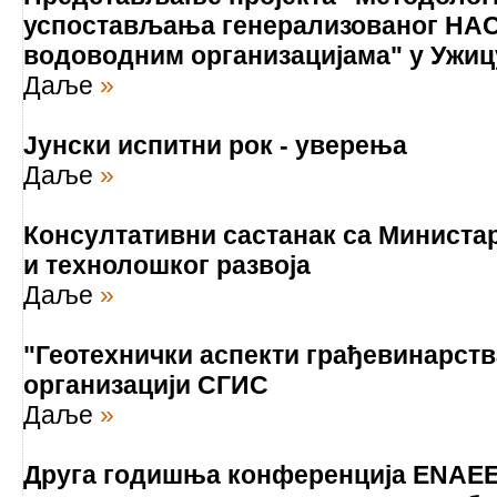
успостављања генерализованог HAC
водоводним организацијама" у Ужиц
Даље
»
Јунски испитни рок - уверења
Даље
»
Консултативни састанак са Министар
и технолошког развоја
Даље
»
"Геотехнички аспекти грађевинарст
организацији СГИС
Даље
»
Друга годишња конференција ENAEE