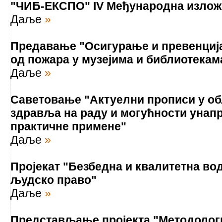
"ЧИБ-ЕКСПО" IV Међународна излож
Даље
»
Предавање "Осигурање и превенци
од пожара у музејима и библиотекам
Даље
»
Саветовање "Актуелни прописи у об
здравља на раду и могућности уна
практичне примене"
Даље
»
Пројекат "Безбедна и квалитетна вод
људско право"
Даље
»
Представљање пројекта "Методологи