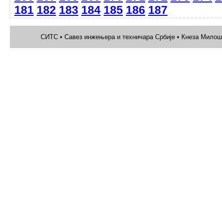
181
182
183
184
185
186
187
СИТС • Савез инжењера и техничара Србије • Кнеза Милоша 