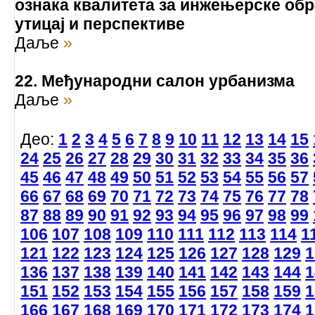
ознака квалитета за инжењерске обр
утицај и перспективе
Даље
»
22. Међународни салон урбанизма
Даље
»
Део:
1
2
3
4
5
6
7
8
9
10
11
12
13
14
15
24
25
26
27
28
29
30
31
32
33
34
35
36
45
46
47
48
49
50
51
52
53
54
55
56
57
66
67
68
69
70
71
72
73
74
75
76
77
78
87
88
89
90
91
92
93
94
95
96
97
98
99
106
107
108
109
110
111
112
113
114
1
121
122
123
124
125
126
127
128
129
1
136
137
138
139
140
141
142
143
144
1
151
152
153
154
155
156
157
158
159
1
166
167
168
169
170
171
172
173
174
1