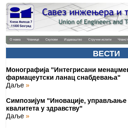
О нама
Чланице
Скупови
Издаваштво
Стручни испити
Чланст
ВЕСТИ
Монографија "Интегрисани менаџмен
фармацеутски ланац снабдевања"
Даље
»
Симпозијум "Иновације, управљање 
квалитета у здравству"
Даље
»