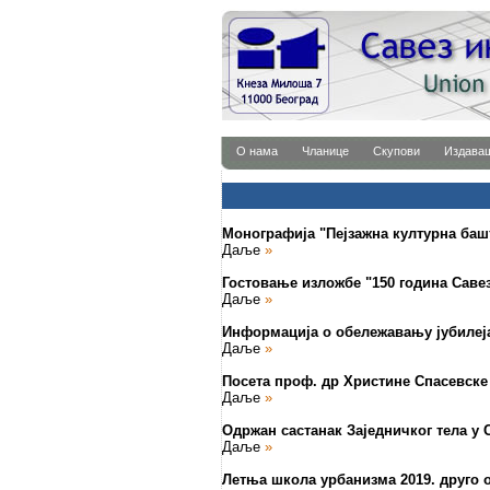
О нама
Чланице
Скупови
Издава
Монографија "Пејзажна културна баш
Даље
»
Гостовање изложбе "150 година Саве
Даље
»
Информација о обележавању јубилеј
Даље
»
Посета проф. др Христине Спасевске
Даље
»
Одржан састанак Заједничког тела у 
Даље
»
Летња школа урбанизма 2019. друго