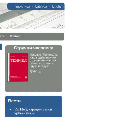
Ћирилица
·
Latinica
·
English
сти
Контакт
Вести
35. Међународни салон
урбанизма »