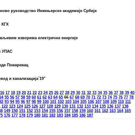
 ново руководство Инжењерске академије Србије
о КГХ
овљивим изворима електричне енергије
и УПАС
еде Пожаревац
вод и канализација`19"
16
17
18
19
20
21
22
23
24
25
26
27
28
29
30
31
32
33
34
35
36
37
38
39
40
54
55
56
57
58
59
60
61
62
63
64
65
66
67
68
69
70
71
72
73
74
75
76
77
78
92
93
94
95
96
97
98
99
100
101
102
103
104
105
106
107
108
109
110
111
1
122
123
124
125
126
127
128
129
130
131
132
133
134
135
136
137
138
48
149
150
151
152
153
154
155
156
157
158
159
160
161
162
163
164
165
75
176
177
178
179
180
181
182
183
184
185
186
187