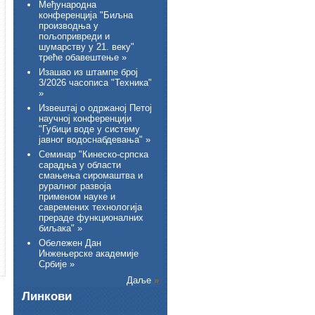
Међународна
конференција "Биљна
производња у
пољопривреди и
шумарству у 21. веку"
треће обавештење »
Изашао из штампе број
3/2026 часописа "Техника"
»
Извештај о одржаној Петој
научној конференцији
"Губици воде у систему
јавног водоснабдевања" »
Семинар "Кинеско-српска
сарадња у области
смањења сиромаштва и
руралног развоја
применом науке и
савремених технологија
прераде функционалних
биљака" »
Обележен Дан
Инжењерске академије
Србије »
Даље
»
Линкови