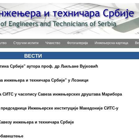
штво
Стручни испити
Чланство
Фотогалерија
Инжењерска картица
Ве
ВЕСТИ
тина Србије" аутора проф. др Љиљане Вујковић
за инжењера и техничара Србије" у Лозници
а СИТС у часопису Савеза инжењерских друштава Марибора
 председнице Инжењерске институције Македоније СИТС-у
Савезу инжењера и техничара Србије
 обавештење