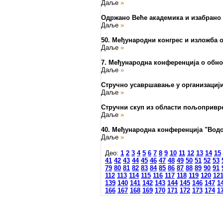
Даље
»
Одржано Веће академика и изабрано
Даље
»
50. Међународни конгрес и изложба 
Даље
»
7. Међународна конференција о обн
Даље
»
Стручно усавршавање у организациј
Даље
»
Стручни скуп из области пољопривр
Даље
»
40. Међународна конференција "Водо
Даље
»
Део:
1
2
3
4
5
6
7
8
9
10
11
12
13
14
15
41
42
43
44
45
46
47
48
49
50
51
52
53
79
80
81
82
83
84
85
86
87
88
89
90
91
112
113
114
115
116
117
118
119
120
12
139
140
141
142
143
144
145
146
147
1
166
167
168
169
170
171
172
173
174
1