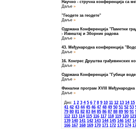
Научно - стручна конференција са ме
Даље
»
"Геодете за геодете"
Даље
»
Одржана Конференција "Паметни градо
- Извештај и Зборник радова
Даље
»
43. Међународна конференција "Водо
Даље
»
16. Конгрес Друштва грађевинских ко
Даље
»
Одржана Конференција "Губици воде
Даље
»
Финални програм XVIII Међународна 
Даље
»
Део:
1
2
3
4
5
6
7
8
9
10
11
12
13
14
15
41
42
43
44
45
46
47
48
49
50
51
52
53
79
80
81
82
83
84
85
86
87
88
89
90
91
112
113
114
115
116
117
118
119
120
12
139
140
141
142
143
144
145
146
147
1
166
167
168
169
170
171
172
173
174
1