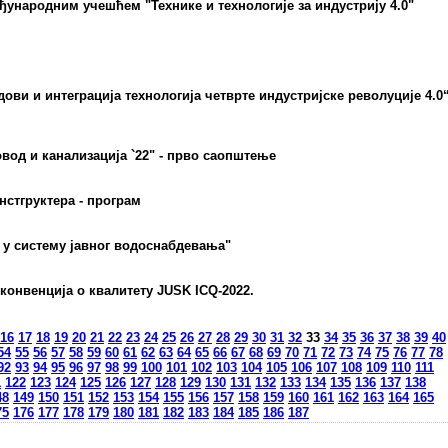
ђународним учешћем "Технике и технологије за индустрију 4.0"
ви и интеграција технологија четврте индустријске револуције 4.0
вод и канализација `22" - прво саопштење
нстгруктера - програм
 у систему јавног водоснабдевања"
конвенција о квалитету JUSK ICQ-2022.
16
17
18
19
20
21
22
23
24
25
26
27
28
29
30
31
32
33
34
35
36
37
38
39
40
54
55
56
57
58
59
60
61
62
63
64
65
66
67
68
69
70
71
72
73
74
75
76
77
78
92
93
94
95
96
97
98
99
100
101
102
103
104
105
106
107
108
109
110
111
1
122
123
124
125
126
127
128
129
130
131
132
133
134
135
136
137
138
48
149
150
151
152
153
154
155
156
157
158
159
160
161
162
163
164
165
75
176
177
178
179
180
181
182
183
184
185
186
187