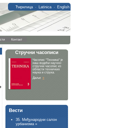
Ћирилица
·
Latinica
·
English
сти
Контакт
е
Вести
35. Међународни салон
урбанизма »