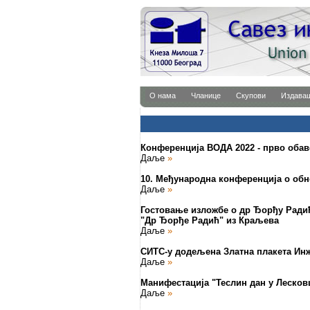
О нама
Чланице
Скупови
Издава
Конференција ВОДА 2022 - прво оба
Даље
»
10. Међународна конференција о обн
Даље
»
Гостовање изложбе о др Ђорђу Ради
"Др Ђорђе Радић" из Краљева
Даље
»
СИТС-у додељена Златна плакета Ин
Даље
»
Манифестација "Теслин дан у Лесков
Даље
»