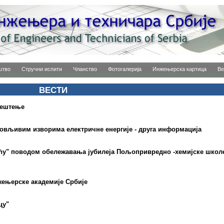
штво
Стручни испити
Чланство
Фотогалерија
Инжењерска картица
Ве
ВЕСТИ
вештење
овљивим изворима електричне енергије - друга информација
ћу" поводом обележавања јубилеја Пољопривредно -хемијске школ
жењерске академије Србије
цу"