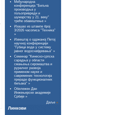
Међународна
конференција "Биљна
производња у
пољопривреди и
шумарству у 21. веку"
треће обавештење »
“
Изашао из штампе број
3/2026 часописа "Техника"
»
Извештај о одржаној Петој
научној конференцији
"Губици воде у систему
јавног водоснабдевања" »
Семинар "Кинеско-српска
сарадња у области
смањења сиромаштва и
руралног развоја
применом науке и
савремених технологија
прераде функционалних
биљака" »
Обележен Дан
Инжењерске академије
Србије »
Даље
»
Линкови