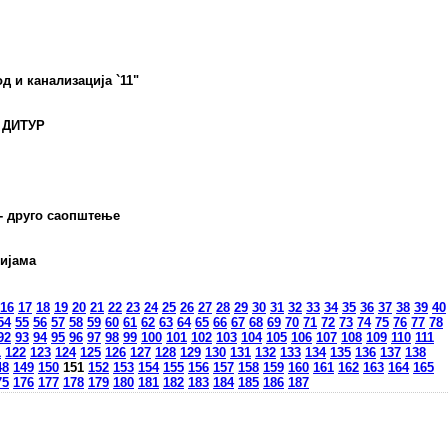
 и канализација `11"
и ДИТУР
 - друго саопштење
ијама
16
17
18
19
20
21
22
23
24
25
26
27
28
29
30
31
32
33
34
35
36
37
38
39
40
54
55
56
57
58
59
60
61
62
63
64
65
66
67
68
69
70
71
72
73
74
75
76
77
78
92
93
94
95
96
97
98
99
100
101
102
103
104
105
106
107
108
109
110
111
1
122
123
124
125
126
127
128
129
130
131
132
133
134
135
136
137
138
48
149
150
151
152
153
154
155
156
157
158
159
160
161
162
163
164
165
75
176
177
178
179
180
181
182
183
184
185
186
187