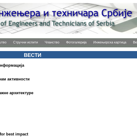
штво
Стручни испити
Чланство
Фотогалерија
Инжењерска картица
Ве
ВЕСТИ
информација
грам активности
ажне архитектуре
or best impact