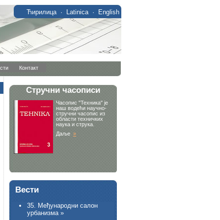
Ћирилица
·
Latinica
·
English
сти
Контакт
Вести
35. Међународни салон
урбанизма »