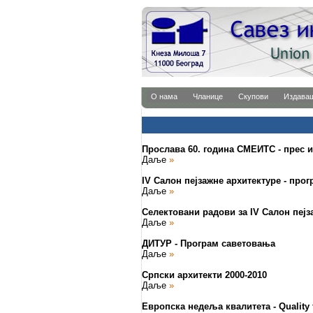
О нама
Чланице
Скупови
Издава
Прослава 60. година СМЕИТС - прес 
Даље
»
IV Салон пејзажне архитектуре - про
Даље
»
Селектовани радови за IV Салон пејз
Даље
»
ДИТУР - Програм саветовања
Даље
»
Српски архитекти 2000-2010
Даље
»
Европска недеља квалитета - Quality f