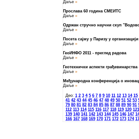
Даље
»
Прослава 60 година СМЕИТС
Даље
»
Одржан стручно научни скуп "Водовод
Даље
»
Посета сајму у Паризу у организациј
Даље
»
ГеоИНФО 2011 - преглед радова
Даље
»
Геотехнички аспекти грађевинарства
Даље
»
Међународна конференција о иновац
Даље
»
Део:
1
2
3
4
5
6
7
8
9
10
11
12
13
14
15
41
42
43
44
45
46
47
48
49
50
51
52
53
79
80
81
82
83
84
85
86
87
88
89
90
91
112
113
114
115
116
117
118
119
120
12
139
140
141
142
143
144
145
146
147
1
166
167
168
169
170
171
172
173
174
1