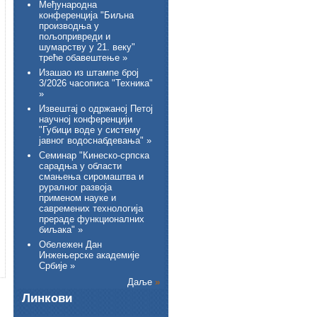
Међународна
конференција "Биљна
производња у
пољопривреди и
шумарству у 21. веку"
треће обавештење »
Изашао из штампе број
3/2026 часописа "Техника"
»
Извештај о одржаној Петој
научној конференцији
"Губици воде у систему
јавног водоснабдевања" »
Семинар "Кинеско-српска
сарадња у области
смањења сиромаштва и
руралног развоја
применом науке и
савремених технологија
прераде функционалних
биљака" »
Обележен Дан
Инжењерске академије
Србије »
Даље
»
Линкови