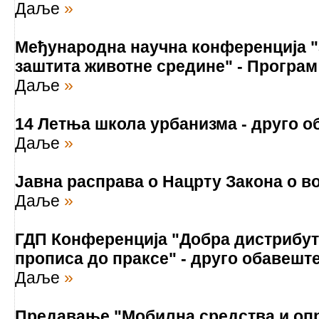
Даље
»
Међународна научна конференција "
заштита животне средине" - Програм
Даље
»
14 Летња школа урбанизма - друго 
Даље
»
Јавна расправа о Нацрту Закона о в
Даље
»
ГДП Конференција "Добра дистрибут
прописа до праксе" - друго обавешт
Даље
»
Предавање "Мобилна средства и оп