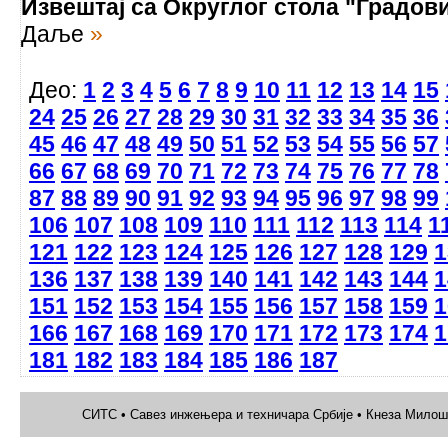
Извештај са Округлог стола "Градов
Даље
»
Део:
1
2
3
4
5
6
7
8
9
10
11
12
13
14
15
24
25
26
27
28
29
30
31
32
33
34
35
36
45
46
47
48
49
50
51
52
53
54
55
56
57
66
67
68
69
70
71
72
73
74
75
76
77
78
87
88
89
90
91
92
93
94
95
96
97
98
99
106
107
108
109
110
111
112
113
114
1
121
122
123
124
125
126
127
128
129
1
136
137
138
139
140
141
142
143
144
1
151
152
153
154
155
156
157
158
159
1
166
167
168
169
170
171
172
173
174
1
181
182
183
184
185
186
187
СИТС • Савез инжењера и техничара Србије • Кнеза Милоша 