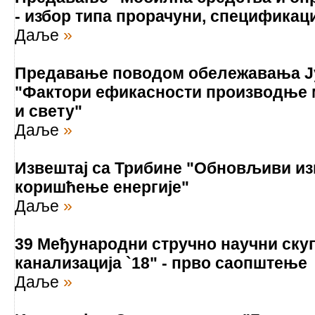
- избор типа прорачуни, спецификаци
Даље
»
Предавање поводом обележавања Ј
"Фактори ефикасности производње м
и свету"
Даље
»
Извештај са Трибине "Обновљиви из
коришћење енергије"
Даље
»
39 Међународни стручно научни ску
канализација `18" - прво саопштење
Даље
»