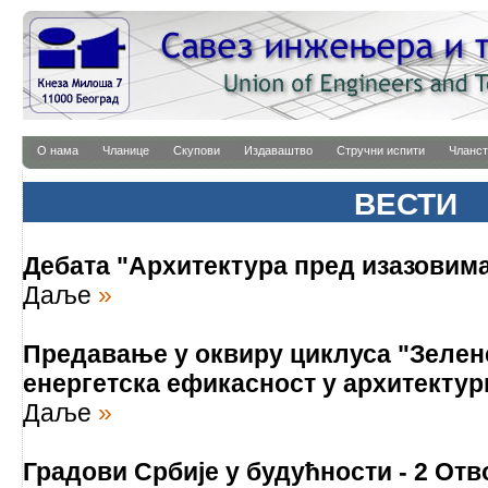
О нама
Чланице
Скупови
Издаваштво
Стручни испити
Чланст
ВЕСТИ
Дебата "Архитектура пред изазовим
Даље
»
Предавање у оквиру циклуса "Зелене
енергетска ефикасност у архитектур
Даље
»
Градови Србије у будућности - 2 От