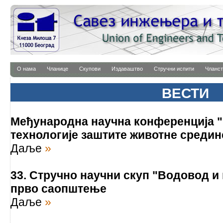
О нама
Чланице
Скупови
Издаваштво
Стручни испити
Чланст
ВЕСТИ
Међународна научна конференција "
технологије заштите животне средин
Даље
»
33. Стручно научни скуп "Водовод и 
прво саопштење
Даље
»