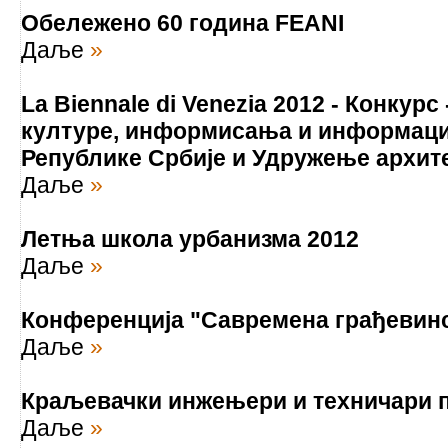
Обележено 60 година FEANI
Даље
»
La Biennale di Venezia 2012 - Конкур
културе, информисања и информац
Републике Србије и Удружење архит
Даље
»
Летња школа урбанизма 2012
Даље
»
Конференција "Савремена грађевинс
Даље
»
Краљевачки инжењери и техничари п
Даље
»