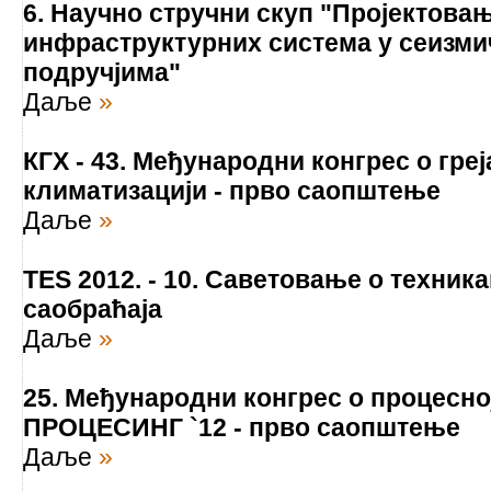
6. Научно стручни скуп "Пројектова
инфраструктурних система у сеизми
подручјима"
Даље
»
КГХ - 43. Међународни конгрес о гре
климатизацији - прво саопштење
Даље
»
TES 2012. - 10. Саветовање о техни
саобраћаја
Даље
»
25. Међународни конгрес о процесној
ПРОЦЕСИНГ `12 - прво саопштење
Даље
»