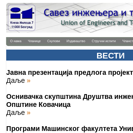
О нама
Чланице
Скупови
Издаваштво
Стручни испити
Чланст
ВЕСТИ
Јавна презентација предлога проје
Даље
»
Оснивачка скупштина Друштва инже
Општине Ковачица
Даље
»
Програми Машинског факултета Унив