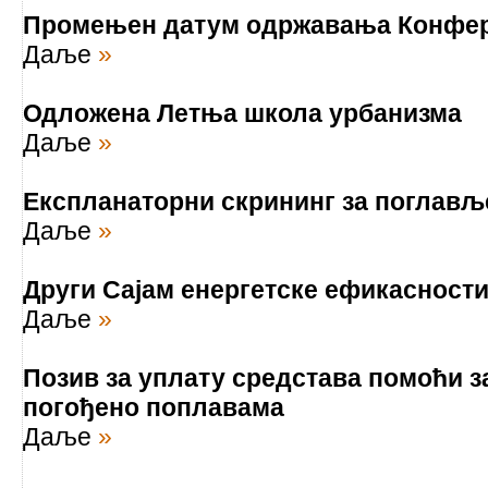
Промењен датум одржавања Конфер
Даље
»
Одложена Летња школа урбанизма
Даље
»
Експланаторни скрининг за поглавље
Даље
»
Други Сајам енергетске ефикасност
Даље
»
Позив за уплату средстава помоћи 
погођено поплавама
Даље
»