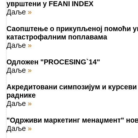
уврштени у FEANI INDEX
Даље
»
Саопштење о прикупљеној помоћи у
катастрофалним поплавама
Даље
»
Одложен "PROCESING`14"
Даље
»
Акредитовани симпозијум и курсеви
раднике
Даље
»
"Одрживи маркетинг менаџмент" н
Даље
»