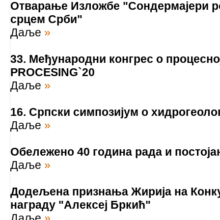
Отварање Изложбе "Сондермајери 
срцем Срби"
Даље
»
33. Међународни конгрес о процесно
PROCESING`20
Даље
»
16. Српски симпозијум о хидрогеоло
Даље
»
Обележено 40 година рада и постој
Даље
»
Додељена признања Жирија на Конк
награду "Алексеј Бркић"
Даље
»