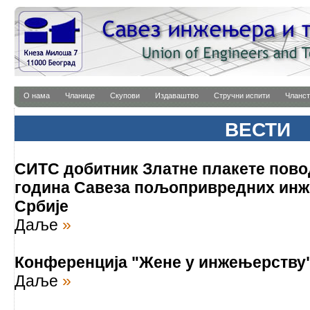
О нама
Чланице
Скупови
Издаваштво
Стручни испити
Чланст
ВЕСТИ
СИТС добитник Златне плакете пово
година Савеза пољопривредних инж
Србије
Даље
»
Конференција "Жене у инжењерству
Даље
»