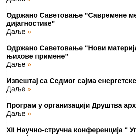
Одржано Саветовање "Савремене ме
дијагностике"
Даље
»
Одржано Саветовање "Нови материј
њихове примене"
Даље
»
Извештај са Седмог сајма енергетск
Даље
»
Програм у организацији Друштва арх
Даље
»
XII Научно-стручна конференција "