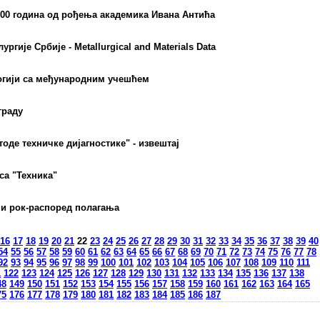
00 година од рођења академика Ивана Антића
гије Србије - Metallurgical and Materials Data
логији са међународним учешћем
граду
де техничке дијагностике" - извештај
са "Техника"
ни рок-распоред полагања
16
17
18
19
20
21
22
23
24
25
26
27
28
29
30
31
32
33
34
35
36
37
38
39
40
54
55
56
57
58
59
60
61
62
63
64
65
66
67
68
69
70
71
72
73
74
75
76
77
78
92
93
94
95
96
97
98
99
100
101
102
103
104
105
106
107
108
109
110
111
1
122
123
124
125
126
127
128
129
130
131
132
133
134
135
136
137
138
48
149
150
151
152
153
154
155
156
157
158
159
160
161
162
163
164
165
75
176
177
178
179
180
181
182
183
184
185
186
187