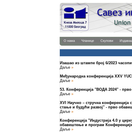
О нама
Чланице
Скупови
Издава
Изашао из штампе број 6/2023 часопи
Даље
»
Међународна конференција XXV YUC
Даље
»
53. Конференција "ВОДА 2024" - прв
Даље
»
XVI Научно – стручнa конференцијa 
стање и будући развој" - прво обав
Даље
»
Конференција "Индустрија 4.0 у цирк
обавештење и програм Конференциј
Даље
»