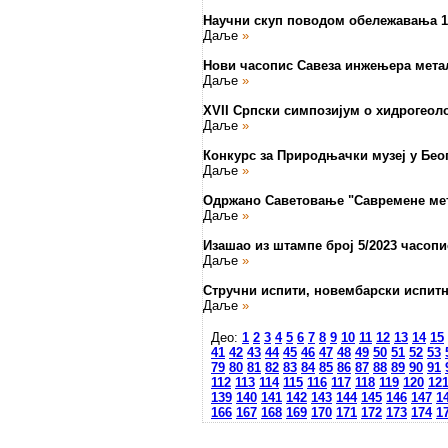
Научни скуп поводом обележавања 1
Даље
»
Нови часопис Савеза инжењера металур
Даље
»
XVII Српски симпозијум о хидрогео
Даље
»
Конкурс за Природњачки музеј у Бео
Даље
»
Одржано Саветовање "Савремене мето
Даље
»
Изашао из штампе број 5/2023 часопи
Даље
»
Стручни испити, новембарски испит
Даље
»
Део:
1
2
3
4
5
6
7
8
9
10
11
12
13
14
15
41
42
43
44
45
46
47
48
49
50
51
52
53
79
80
81
82
83
84
85
86
87
88
89
90
91
112
113
114
115
116
117
118
119
120
12
139
140
141
142
143
144
145
146
147
1
166
167
168
169
170
171
172
173
174
1