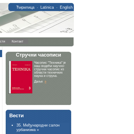
Ћирилица
·
Latinica
·
English
сти
Контакт
Вести
35. Међународни салон
урбанизма »