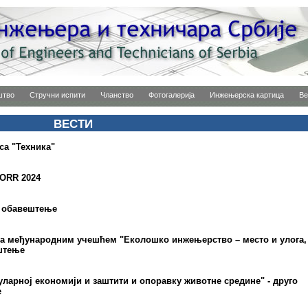
штво
Стручни испити
Чланство
Фотогалерија
Инжењерска картица
Ве
ВЕСТИ
са "Техника"
ORR 2024
о обавештење
са међународним учешћем "Еколошко инжењерство – место и улога,
ештење
уларној економији и заштити и опоравку животне средине" - друго
е