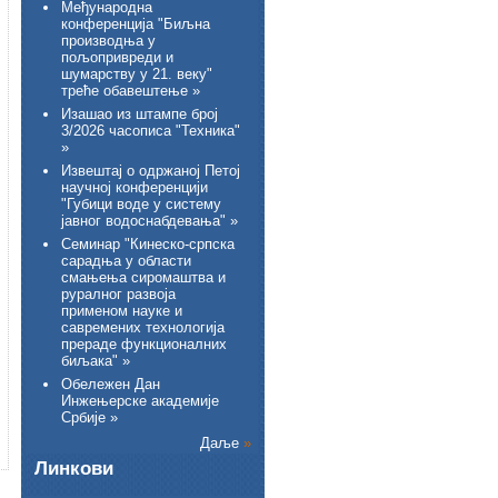
Међународна
конференција "Биљна
производња у
пољопривреди и
шумарству у 21. веку"
треће обавештење »
Изашао из штампе број
3/2026 часописа "Техника"
»
Извештај о одржаној Петој
научној конференцији
"Губици воде у систему
јавног водоснабдевања" »
Семинар "Кинеско-српска
сарадња у области
смањења сиромаштва и
руралног развоја
применом науке и
савремених технологија
прераде функционалних
биљака" »
Обележен Дан
Инжењерске академије
Србије »
Даље
»
Линкови