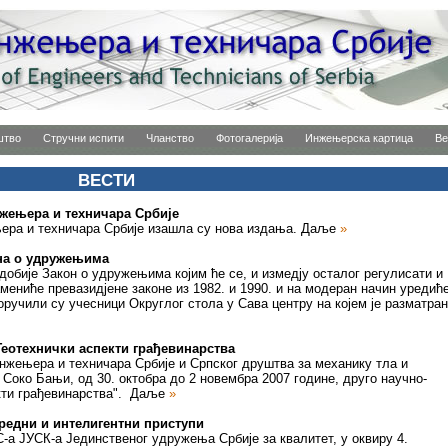
штво
Стручни испити
Чланство
Фотогалерија
Инжењерска картица
Ве
ВЕСТИ
жењера и техничара Србије
ера и техничара Србије изашла су нова издања.
Даље
»
она о удружењима
 добије Закон о удружењима којим ће се, и измедју осталог регулисати и
мениће превазидјене законе из 1982. и 1990. и на модеран начин уредић
оручили су учесници Округлог стола у Сава центру на којем је разматран
Геотехнички аспекти грађевинарства
инжењера и техничара Србије и Српског друштва за механику тла и
Соко Бањи, од 30. октобра до 2 новембра 2007 године, друго научно-
кти грађевинарства".
Даље
»
редни и интелигентни приступи
С-а ЈУСК-а Јединственог удружења Србије за квалитет, у оквиру 4.