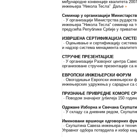
међународне конвенције квалитета 2007
инжењера “Никола Тесла”
Даље
»
Семинар у организацији Министарств
· У организацији Министрства рударства
инжењера "Никола Тесла" семинар на т
предузећа Републике Србије у приватн
ИЗВРШЕНА СЕРТИФИКАЦИЈА СИСТЕМ
· Оцењивање и сертификацију система 
и надзор система менаџмента квалите
СТРУЧНЕ ПРЕЗЕНТАЦИЈЕ
· У организацији Развојног центра Сав
организоване стручне презентације са 
ЕВРОПСКИ ИНЖЕЊЕРСКИ ФОРУМ
· Овогодишњи Европски инжењерски фо
инжењерских удружења у сарадњи са о
ПРИЗНАЊЕ ПРИВРЕДНЕ КОМОРЕ СР
· Поводом значајног јубилеја 150 годи
Одржане Изборна и Свечана Скупшт
· У складу са дневним редом, Скупштин
Именовани вршиоци одговорних функ
· Скупштина Савеза инжењера и технич
Управног одбора потврдила и избор кан