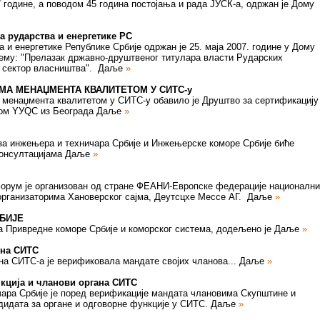
 године, а поводом 45 година постојања и рада ЈУСК-а, одржан је Дому
а рударства и енергетике РС
 и енергетике Републике Србије одржан је 25. маја 2007. године у Дому
ему: "Прелазак државно-друштвеног титулара власти Рударских
и сектор власништва".
Даље
»
А МЕНАЏМЕНТА КВАЛИТЕТОМ У СИТС-у
менаџмента квалитетом у СИТС-у обавило је Друштво за сертификацију
том YУQС из Београда
Даље
»
еза инжењера и техничара Србије и Инжењерске коморе Србије биће
консултацијама
Даље
»
рум је организован од стране ФЕАНИ-Европске федерације националн
рганизаторима Хановерског сајма, Деутсцхе Мессе АГ.
Даље
»
БИЈЕ
на Привредне коморе Србије и коморског система, додељено је
Даље
»
ина СИТС
а СИТС-а је верификовала мандате својих чланова...
Даље
»
ција и чланови органа СИТС
ара Србије је поред верификације мандата члановима Скупштине и
дидата за органе и одговорне функције у СИТС.
Даље
»