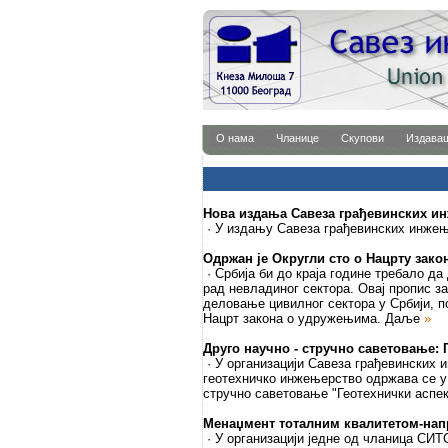
О нама
Чланице
Скупови
Издава
Нова издања Савеза грађевинских ин
· У издању Савеза грађевинских инжењ
Одржан је Округли сто о Нацрту зак
· Србија би до краја године требало да
рад невладиног сектора. Овај пропис за
деловање цивилног сектора у Србији, п
Нацрт закона о удружењима.
Даље
»
Друго научно - стручно саветовање: 
· У организацији Савеза грађевинских 
геотехничко инжењерство одржава се у 
стручно саветовање "Геотехнички аспе
Менаџмент тоталним квалитетом-нап
· У организацији једне од чланица СИТ