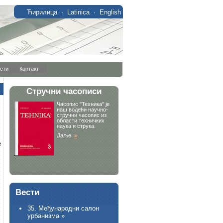
Ћирилица
·
Latinica
·
English
сти
Контакт
е
Вести
35. Међународни салон
урбанизма »