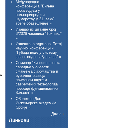
Међународна
конференција "Биљна
производња у
пољопривреди и
шумарству у 21. веку"
треће обавештење »
Изашао из штампе број
3/2026 часописа "Техника"
»
Извештај о одржаној Петој
научној конференцији
"Губици воде у систему
јавног водоснабдевања" »
Семинар "Кинеско-српска
сарадња у области
смањења сиромаштва и
их
руралног развоја
применом науке и
савремених технологија
прераде функционалних
биљака" »
Обележен Дан
Инжењерске академије
Србије »
Даље
»
Линкови