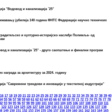
ја "Водовод и канализација `25"
ежавању јубилеја 140 година ФНТС Федерације научно техничких
градитељско и културно-историјско наслеђе Полимља- од
рам
вод и канализација `25" - друго саопштење и финални програм
 награда за архитектуру за 2024. годину
ија "Савремени трендови и иновације у текстилној индустрији"
16
17
18
19
20
21
22
23
24
25
26
27
28
29
30
31
32
33
34
35
36
37
38
39
40
54
55
56
57
58
59
60
61
62
63
64
65
66
67
68
69
70
71
72
73
74
75
76
77
78
92
93
94
95
96
97
98
99
100
101
102
103
104
105
106
107
108
109
110
111
1
122
123
124
125
126
127
128
129
130
131
132
133
134
135
136
137
138
48
149
150
151
152
153
154
155
156
157
158
159
160
161
162
163
164
165