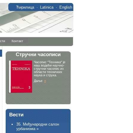
Ћирилица
·
Latinica
·
English
сти
Контакт
Вести
35. Међународни салон
урбанизма »