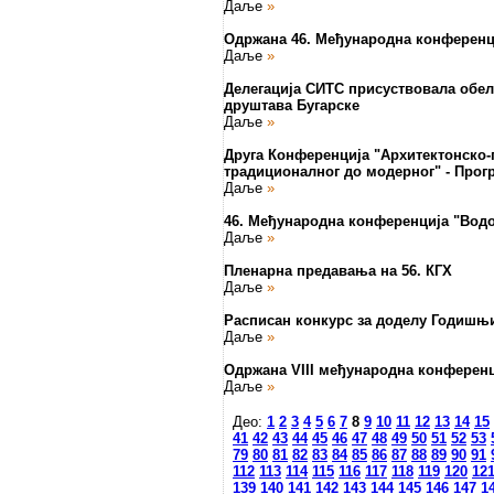
Даље
»
Одржана 46. Међународна конференци
Даље
»
Делегација СИТС присуствовала обел
друштава Бугарске
Даље
»
Друга Конференција "Архитектонско-
традиционалног до модерног" - Прог
Даље
»
46. Међународна конференција "Водо
Даље
»
Пленарна предавања на 56. КГХ
Даље
»
Расписан конкурс за доделу Годишњих
Даље
»
Одржана VIII међународна конференц
Даље
»
Део:
1
2
3
4
5
6
7
8
9
10
11
12
13
14
15
41
42
43
44
45
46
47
48
49
50
51
52
53
79
80
81
82
83
84
85
86
87
88
89
90
91
112
113
114
115
116
117
118
119
120
12
139
140
141
142
143
144
145
146
147
1