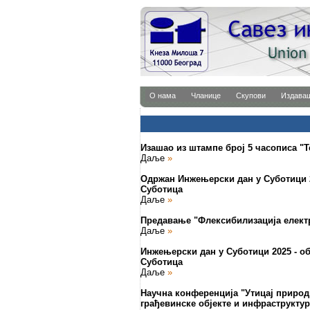
О нама
Чланице
Скупови
Издава
Изашао из штампе број 5 часописа "Т
Даље
»
Одржан Инжењерски дан у Суботици 2
Суботица
Даље
»
Предавање "Флексибилизација елект
Даље
»
Инжењерски дан у Суботици 2025 - о
Суботица
Даље
»
Научна конференција "Утицај природ
грађевинске објекте и инфраструктур