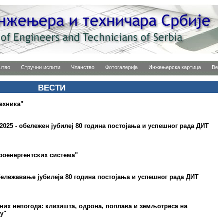
штво
Стручни испити
Чланство
Фотогалерија
Инжењерска картица
Ве
ВЕСТИ
ехника"
025 - обележен јубилеј 80 година постојања и успешног рада ДИТ
роенергентских система"
бележавање јубилеја 80 година постојања и успешног рада ДИТ
них непогода: клизишта, одрона, поплава и земљотреса на
у"