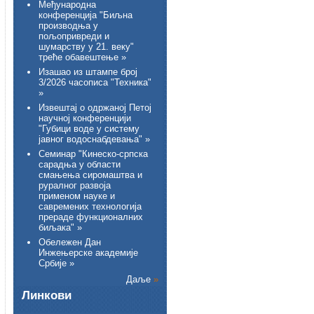
Међународна
конференција "Биљна
производња у
пољопривреди и
шумарству у 21. веку"
треће обавештење »
Изашао из штампе број
3/2026 часописа "Техника"
»
Извештај о одржаној Петој
научној конференцији
"Губици воде у систему
јавног водоснабдевања" »
Семинар "Кинеско-српска
сарадња у области
смањења сиромаштва и
руралног развоја
применом науке и
савремених технологија
прераде функционалних
биљака" »
Обележен Дан
Инжењерске академије
Србије »
Даље
»
Линкови