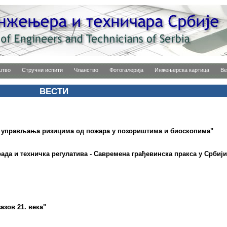
штво
Стручни испити
Чланство
Фотогалерија
Инжењерска картица
Ве
ВЕСТИ
 управљања ризицима од пожара у позориштима и биоскопима"
ада и техничка регулатива - Савремена грађевинска пракса у Србији
азов 21. века"