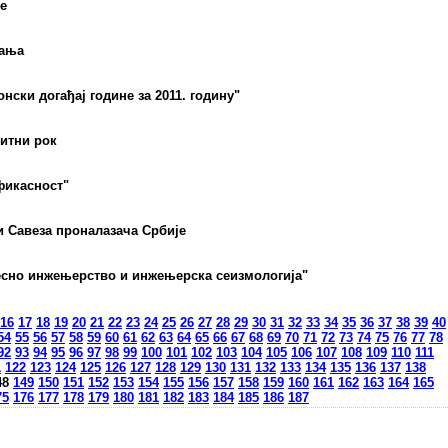
е
вања
нски догађај године за 2011. годину"
итни рок
фикасност"
и Савеза проналазача Србије
сно инжењерство и инжењерска сеизмологија"
16
17
18
19
20
21
22
23
24
25
26
27
28
29
30
31
32
33
34
35
36
37
38
39
40
54
55
56
57
58
59
60
61
62
63
64
65
66
67
68
69
70
71
72
73
74
75
76
77
78
92
93
94
95
96
97
98
99
100
101
102
103
104
105
106
107
108
109
110
111
1
122
123
124
125
126
127
128
129
130
131
132
133
134
135
136
137
138
48
149
150
151
152
153
154
155
156
157
158
159
160
161
162
163
164
165
75
176
177
178
179
180
181
182
183
184
185
186
187