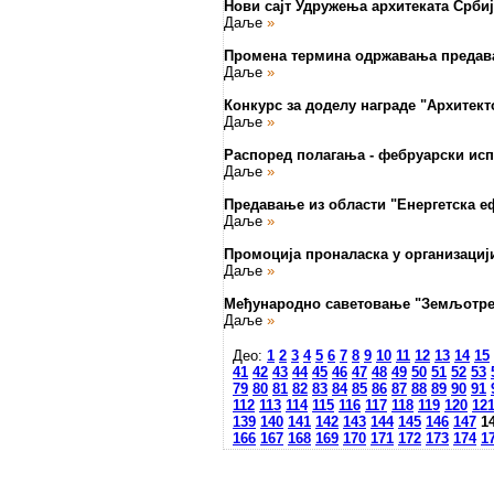
Нови сајт Удружења архитеката Србиј
Даље
»
Промена термина одржавања преда
Даље
»
Конкурс за доделу награде "Архитекто
Даље
»
Распоред полагања - фебруарски исп
Даље
»
Предавање из области "Енергетска е
Даље
»
Промоција проналаска у организациј
Даље
»
Међународно саветовање "Земљотре
Даље
»
Део:
1
2
3
4
5
6
7
8
9
10
11
12
13
14
15
41
42
43
44
45
46
47
48
49
50
51
52
53
79
80
81
82
83
84
85
86
87
88
89
90
91
112
113
114
115
116
117
118
119
120
12
139
140
141
142
143
144
145
146
147
1
166
167
168
169
170
171
172
173
174
1