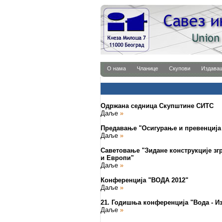
О нама
Чланице
Скупови
Издава
Одржана седница Скупштине СИТС
Даље
»
Предавање "Осигурање и превенција
Даље
»
Саветовање "Зидане конструкције згр
и Европи"
Даље
»
Конференција "ВОДА 2012"
Даље
»
21. Годишња конференција "Вода - Из
Даље
»