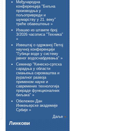
Међународна
конференција "Биљна
производња у
пољопривреди и
шумарству у 21. веку"
треће обавештење »
Изашао из штампе број
3/2026 часописа "Техника"
»
Извештај о одржаној Петој
научној конференцији
"Губици воде у систему
јавног водоснабдевања" »
Семинар "Кинеско-српска
сарадња у области
смањења сиромаштва и
руралног развоја
применом науке и
савремених технологија
прераде функционалних
биљака" »
Обележен Дан
Инжењерске академије
Србије »
Даље
»
Линкови