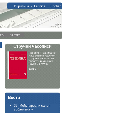
Ћирилица
·
Latinica
·
English
сти
Контакт
Вести
35. Међународни салон
урбанизма »